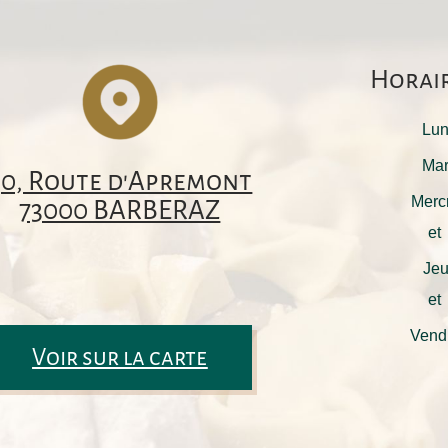
Horair
Lu
Ma
40, Route d'Apremont
Merc
73000 BARBERAZ
et
Jeu
et
Vend
Voir sur la carte