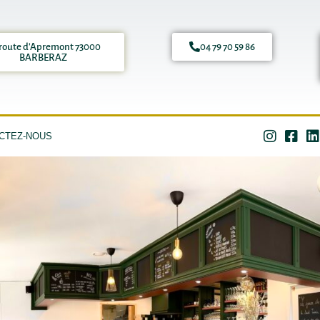
 route d'Apremont 73000
04 79 70 59 86
BARBERAZ
CTEZ-NOUS